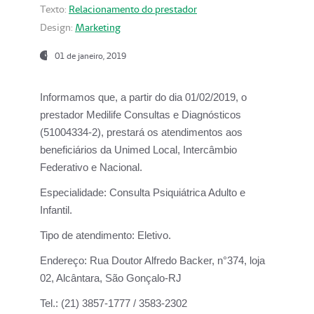
Texto:
Relacionamento do prestador
Design:
Marketing
01 de janeiro, 2019
Informamos que, a partir do
dia 01/02/2019
, o
prestador
Medilife Consultas e Diagnósticos
(51004334-2), prestará os atendimentos aos
beneficiários da
Unimed Local, Intercâmbio
Federativo e Nacional.
Especialidade:
Consulta Psiquiátrica Adulto e
Infantil.
Tipo de atendimento:
Eletivo.
Endereço:
Rua Doutor Alfredo Backer, n°374, loja
02, Alcântara, São Gonçalo-RJ
Tel.:
(21) 3857-1777 / 3583-2302