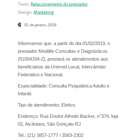
Texto:
Relacionamento do prestador
Design:
Marketing
01 de janeiro, 2019
Informamos que, a partir do
dia 01/02/2019
, o
prestador
Medilife Consultas e Diagnósticos
(51004334-2), prestará os atendimentos aos
beneficiários da
Unimed Local, Intercâmbio
Federativo e Nacional.
Especialidade:
Consulta Psiquiátrica Adulto e
Infantil.
Tipo de atendimento:
Eletivo.
Endereço:
Rua Doutor Alfredo Backer, n°374, loja
02, Alcântara, São Gonçalo-RJ
Tel.:
(21) 3857-1777 / 3583-2302