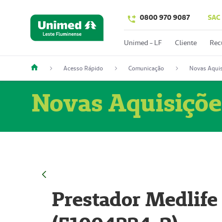
0800 970 9087
SAC
Unimed - LF
Cliente
Rec
Acesso Rápido
Comunicação
Novas Aquis
Novas Aquisiçõe
Prestador Medlife