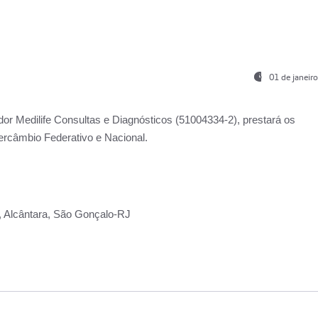
01 de janeir
ador
Medilife Consultas e Diagnósticos
(51004334-2), prestará os
ercâmbio Federativo e Nacional.
2, Alcântara, São Gonçalo-RJ