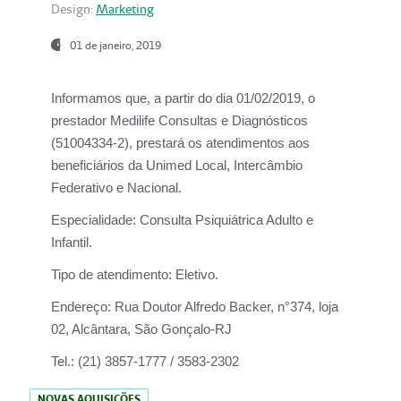
Design:
Marketing
01 de janeiro, 2019
Informamos que, a partir do
dia 01/02/2019
, o
prestador
Medilife Consultas e Diagnósticos
(51004334-2), prestará os atendimentos aos
beneficiários da
Unimed Local, Intercâmbio
Federativo e Nacional.
Especialidade:
Consulta Psiquiátrica Adulto e
Infantil.
Tipo de atendimento:
Eletivo.
Endereço:
Rua Doutor Alfredo Backer, n°374, loja
02, Alcântara, São Gonçalo-RJ
Tel.:
(21) 3857-1777 / 3583-2302
NOVAS AQUISIÇÕES