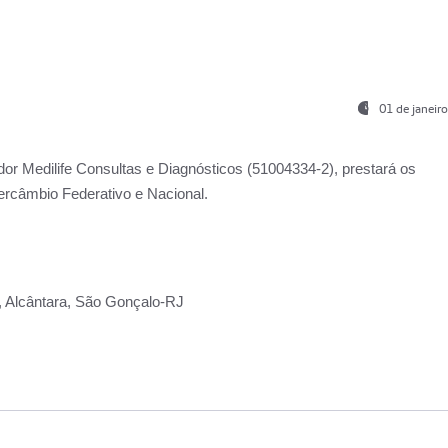
01 de janeir
ador
Medilife Consultas e Diagnósticos
(51004334-2), prestará os
ercâmbio Federativo e Nacional.
2, Alcântara, São Gonçalo-RJ