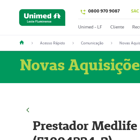
0800 970 9087
SAC
Unimed - LF
Cliente
Rec
Acesso Rápido
Comunicação
Novas Aquis
Novas Aquisiçõe
Prestador Medlife