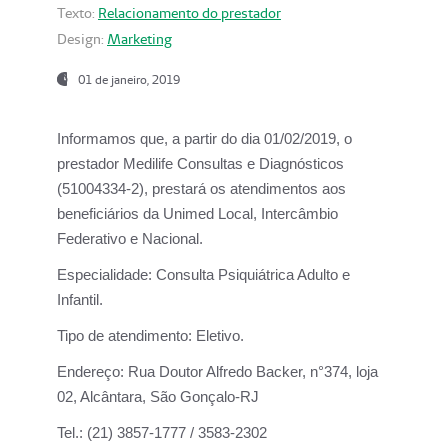
Texto:
Relacionamento do prestador
Design:
Marketing
01 de janeiro, 2019
Informamos que, a partir do
dia 01/02/2019
, o
prestador
Medilife Consultas e Diagnósticos
(51004334-2), prestará os atendimentos aos
beneficiários da
Unimed Local, Intercâmbio
Federativo e Nacional.
Especialidade:
Consulta Psiquiátrica Adulto e
Infantil.
Tipo de atendimento:
Eletivo.
Endereço:
Rua Doutor Alfredo Backer, n°374, loja
02, Alcântara, São Gonçalo-RJ
Tel.:
(21) 3857-1777 / 3583-2302