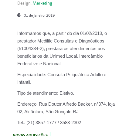
Design:
Marketing
01 de janeiro, 2019
Informamos que, a partir do
dia 01/02/2019
, o
prestador
Medilife Consultas e Diagnósticos
(51004334-2), prestará os atendimentos aos
beneficiários da
Unimed Local, Intercâmbio
Federativo e Nacional.
Especialidade:
Consulta Psiquiátrica Adulto e
Infantil.
Tipo de atendimento:
Eletivo.
Endereço:
Rua Doutor Alfredo Backer, n°374, loja
02, Alcântara, São Gonçalo-RJ
Tel.:
(21) 3857-1777 / 3583-2302
NOVAS AQUISIÇÕES