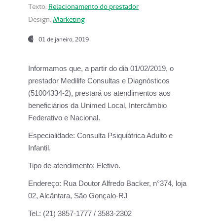
Texto:
Relacionamento do prestador
Design:
Marketing
01 de janeiro, 2019
Informamos que, a partir do
dia 01/02/2019
, o
prestador
Medilife Consultas e Diagnósticos
(51004334-2), prestará os atendimentos aos
beneficiários da
Unimed Local, Intercâmbio
Federativo e Nacional.
Especialidade:
Consulta Psiquiátrica Adulto e
Infantil.
Tipo de atendimento:
Eletivo.
Endereço:
Rua Doutor Alfredo Backer, n°374, loja
02, Alcântara, São Gonçalo-RJ
Tel.:
(21) 3857-1777 / 3583-2302