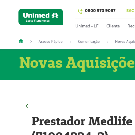
0800 970 9087
SAC
Unimed - LF
Cliente
Rec
Acesso Rápido
Comunicação
Novas Aquis
Novas Aquisiçõe
Prestador Medlife