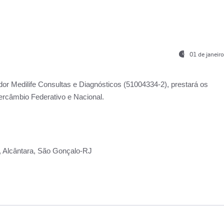
01 de janeir
ador
Medilife Consultas e Diagnósticos
(51004334-2), prestará os
ercâmbio Federativo e Nacional.
2, Alcântara, São Gonçalo-RJ