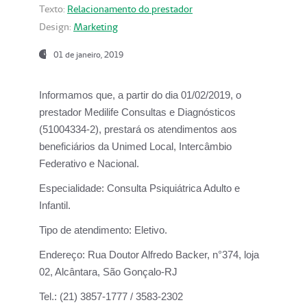
Texto:
Relacionamento do prestador
Design:
Marketing
01 de janeiro, 2019
Informamos que, a partir do
dia 01/02/2019
, o
prestador
Medilife Consultas e Diagnósticos
(51004334-2), prestará os atendimentos aos
beneficiários da
Unimed Local, Intercâmbio
Federativo e Nacional.
Especialidade:
Consulta Psiquiátrica Adulto e
Infantil.
Tipo de atendimento:
Eletivo.
Endereço:
Rua Doutor Alfredo Backer, n°374, loja
02, Alcântara, São Gonçalo-RJ
Tel.:
(21) 3857-1777 / 3583-2302