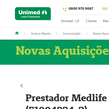
0800 970 9087
SAC
Unimed - LF
Cliente
Rec
Acesso Rápido
Comunicação
Novas Aquis
Novas Aquisiçõe
Prestador Medlife