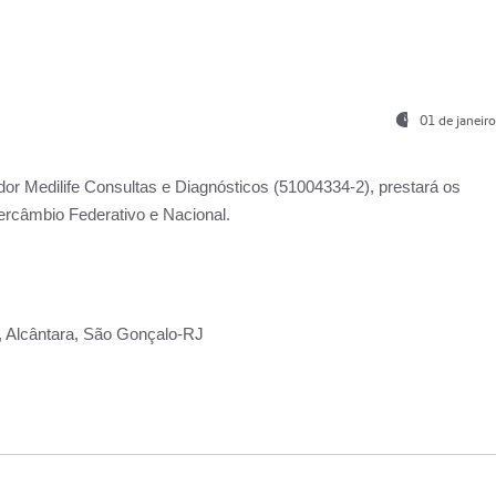
01 de janeir
ador
Medilife Consultas e Diagnósticos
(51004334-2), prestará os
ercâmbio Federativo e Nacional.
2, Alcântara, São Gonçalo-RJ