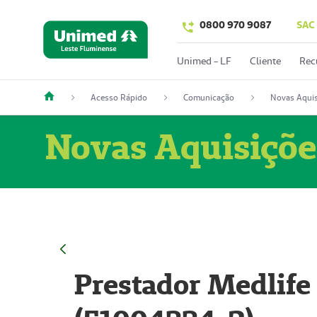
0800 970 9087
SAC
Unimed - LF
Cliente
Rec
Acesso Rápido
Comunicação
Novas Aquis
Novas Aquisiçõe
Prestador Medlife