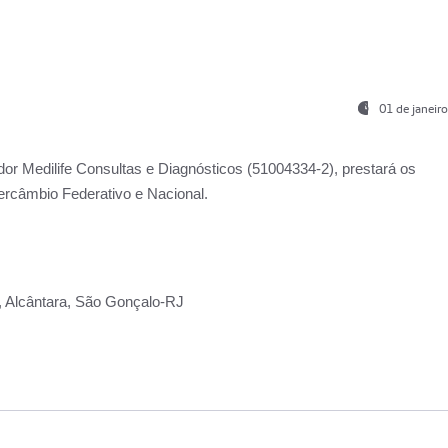
01 de janeir
ador
Medilife Consultas e Diagnósticos
(51004334-2), prestará os
ercâmbio Federativo e Nacional.
2, Alcântara, São Gonçalo-RJ