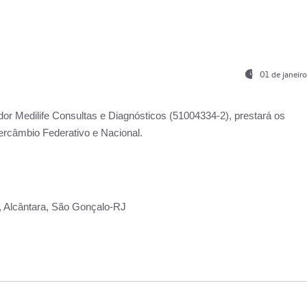
01 de janeir
ador
Medilife Consultas e Diagnósticos
(51004334-2), prestará os
ercâmbio Federativo e Nacional.
2, Alcântara, São Gonçalo-RJ