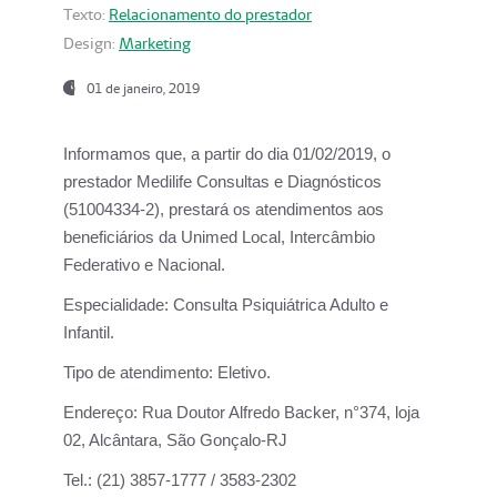
Texto:
Relacionamento do prestador
Design:
Marketing
01 de janeiro, 2019
Informamos que, a partir do
dia 01/02/2019
, o
prestador
Medilife Consultas e Diagnósticos
(51004334-2), prestará os atendimentos aos
beneficiários da
Unimed Local, Intercâmbio
Federativo e Nacional.
Especialidade:
Consulta Psiquiátrica Adulto e
Infantil.
Tipo de atendimento:
Eletivo.
Endereço:
Rua Doutor Alfredo Backer, n°374, loja
02, Alcântara, São Gonçalo-RJ
Tel.:
(21) 3857-1777 / 3583-2302