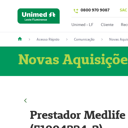
0800 970 9087
SAC
Unimed - LF
Cliente
Rec
Acesso Rápido
Comunicação
Novas Aquis
Novas Aquisiçõe
Prestador Medlife