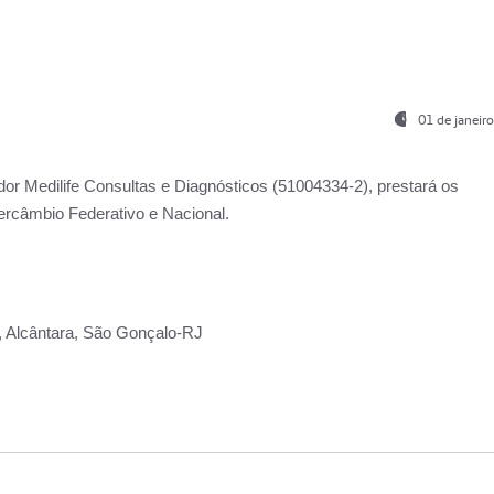
01 de janeir
ador
Medilife Consultas e Diagnósticos
(51004334-2), prestará os
ercâmbio Federativo e Nacional.
2, Alcântara, São Gonçalo-RJ