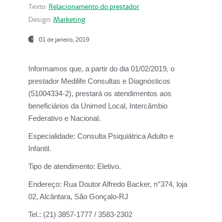
Texto:
Relacionamento do prestador
Design:
Marketing
01 de janeiro, 2019
Informamos que, a partir do
dia 01/02/2019
, o
prestador
Medilife Consultas e Diagnósticos
(51004334-2), prestará os atendimentos aos
beneficiários da
Unimed Local, Intercâmbio
Federativo e Nacional.
Especialidade:
Consulta Psiquiátrica Adulto e
Infantil.
Tipo de atendimento:
Eletivo.
Endereço:
Rua Doutor Alfredo Backer, n°374, loja
02, Alcântara, São Gonçalo-RJ
Tel.:
(21) 3857-1777 / 3583-2302