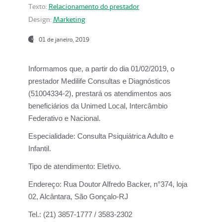
Texto:
Relacionamento do prestador
Design:
Marketing
01 de janeiro, 2019
Informamos que, a partir do
dia 01/02/2019
, o
prestador
Medilife Consultas e Diagnósticos
(51004334-2), prestará os atendimentos aos
beneficiários da
Unimed Local, Intercâmbio
Federativo e Nacional.
Especialidade:
Consulta Psiquiátrica Adulto e
Infantil.
Tipo de atendimento:
Eletivo.
Endereço:
Rua Doutor Alfredo Backer, n°374, loja
02, Alcântara, São Gonçalo-RJ
Tel.:
(21) 3857-1777 / 3583-2302