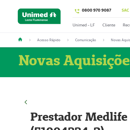
0800 970 9087
SAC
Unimed - LF
Cliente
Rec
Acesso Rápido
Comunicação
Novas Aquis
Novas Aquisiçõe
Prestador Medlife