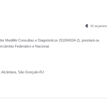
01 de janeir
ador
Medilife Consultas e Diagnósticos
(51004334-2), prestará os
ercâmbio Federativo e Nacional.
2, Alcântara, São Gonçalo-RJ