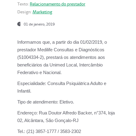
Texto:
Relacionamento do prestador
Design:
Marketing
01 de janeiro, 2019
Informamos que, a partir do
dia 01/02/2019
, o
prestador
Medilife Consultas e Diagnósticos
(51004334-2), prestará os atendimentos aos
beneficiários da
Unimed Local, Intercâmbio
Federativo e Nacional.
Especialidade:
Consulta Psiquiátrica Adulto e
Infantil.
Tipo de atendimento:
Eletivo.
Endereço:
Rua Doutor Alfredo Backer, n°374, loja
02, Alcântara, São Gonçalo-RJ
Tel.:
(21) 3857-1777 / 3583-2302