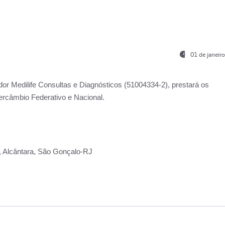
01 de janeir
ador
Medilife Consultas e Diagnósticos
(51004334-2), prestará os
ercâmbio Federativo e Nacional.
2, Alcântara, São Gonçalo-RJ