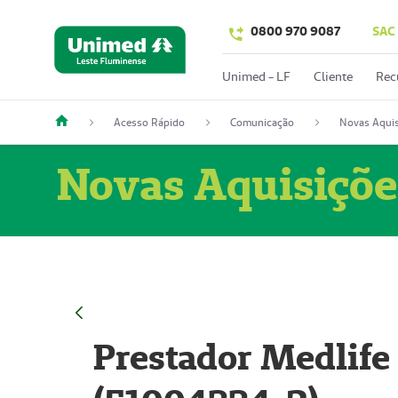
0800 970 9087
SAC
Unimed - LF
Cliente
Rec
Acesso Rápido
Comunicação
Novas Aquis
Novas Aquisiçõe
Prestador Medlife