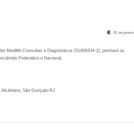
01 de janeir
ador
Medilife Consultas e Diagnósticos
(51004334-2), prestará os
ercâmbio Federativo e Nacional.
2, Alcântara, São Gonçalo-RJ