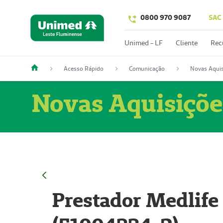
0800 970 9087
SAC
Unimed - LF
Cliente
Rec
Acesso Rápido
Comunicação
Novas Aquis
Novas Aquisiçõe
Prestador Medlife