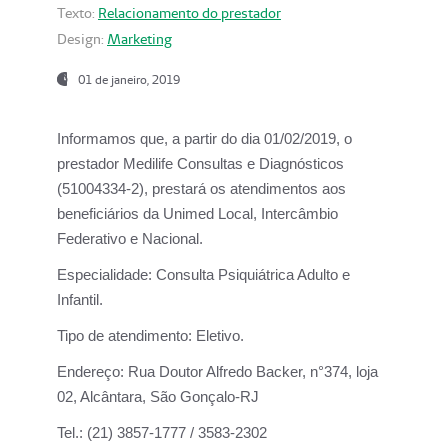
Texto:
Relacionamento do prestador
Design:
Marketing
01 de janeiro, 2019
Informamos que, a partir do
dia 01/02/2019
, o
prestador
Medilife Consultas e Diagnósticos
(51004334-2), prestará os atendimentos aos
beneficiários da
Unimed Local, Intercâmbio
Federativo e Nacional.
Especialidade:
Consulta Psiquiátrica Adulto e
Infantil.
Tipo de atendimento:
Eletivo.
Endereço:
Rua Doutor Alfredo Backer, n°374, loja
02, Alcântara, São Gonçalo-RJ
Tel.:
(21) 3857-1777 / 3583-2302