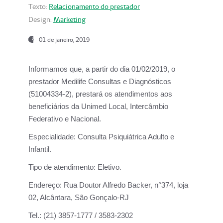
Texto:
Relacionamento do prestador
Design:
Marketing
01 de janeiro, 2019
Informamos que, a partir do
dia 01/02/2019
, o
prestador
Medilife Consultas e Diagnósticos
(51004334-2), prestará os atendimentos aos
beneficiários da
Unimed Local, Intercâmbio
Federativo e Nacional.
Especialidade:
Consulta Psiquiátrica Adulto e
Infantil.
Tipo de atendimento:
Eletivo.
Endereço:
Rua Doutor Alfredo Backer, n°374, loja
02, Alcântara, São Gonçalo-RJ
Tel.:
(21) 3857-1777 / 3583-2302