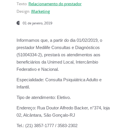
Texto:
Relacionamento do prestador
Design:
Marketing
01 de janeiro, 2019
Informamos que, a partir do
dia 01/02/2019
, o
prestador
Medilife Consultas e Diagnósticos
(51004334-2), prestará os atendimentos aos
beneficiários da
Unimed Local, Intercâmbio
Federativo e Nacional.
Especialidade:
Consulta Psiquiátrica Adulto e
Infantil.
Tipo de atendimento:
Eletivo.
Endereço:
Rua Doutor Alfredo Backer, n°374, loja
02, Alcântara, São Gonçalo-RJ
Tel.:
(21) 3857-1777 / 3583-2302