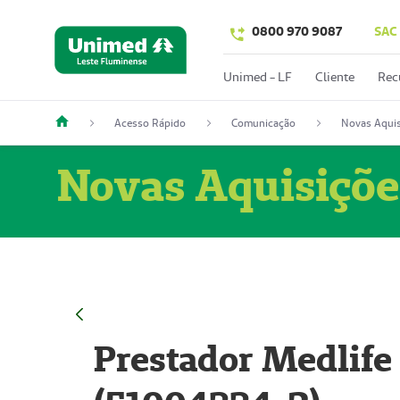
0800 970 9087
SAC
Unimed - LF
Cliente
Rec
Acesso Rápido
Comunicação
Novas Aquis
Novas Aquisiçõe
Prestador Medlife