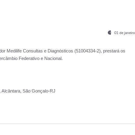
01 de janeir
ador
Medilife Consultas e Diagnósticos
(51004334-2), prestará os
ercâmbio Federativo e Nacional.
2, Alcântara, São Gonçalo-RJ