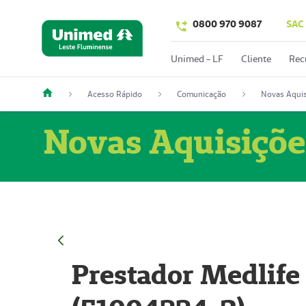
0800 970 9087
SAC
Unimed - LF
Cliente
Rec
Acesso Rápido
Comunicação
Novas Aquis
Novas Aquisiçõe
Prestador Medlife