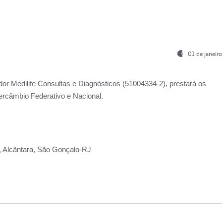
01 de janeir
ador
Medilife Consultas e Diagnósticos
(51004334-2), prestará os
ercâmbio Federativo e Nacional.
2, Alcântara, São Gonçalo-RJ