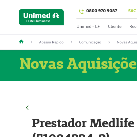
0800 970 9087
SAC
Unimed - LF
Cliente
Rec
Acesso Rápido
Comunicação
Novas Aquis
Novas Aquisiçõe
Prestador Medlife