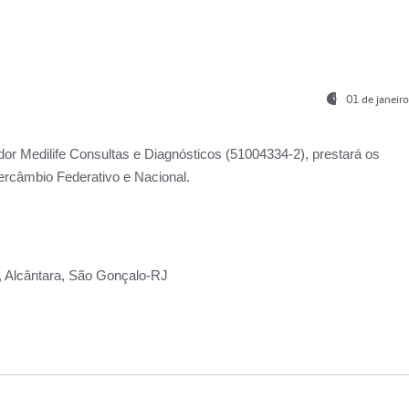
01 de janeir
ador
Medilife Consultas e Diagnósticos
(51004334-2), prestará os
ercâmbio Federativo e Nacional.
2, Alcântara, São Gonçalo-RJ