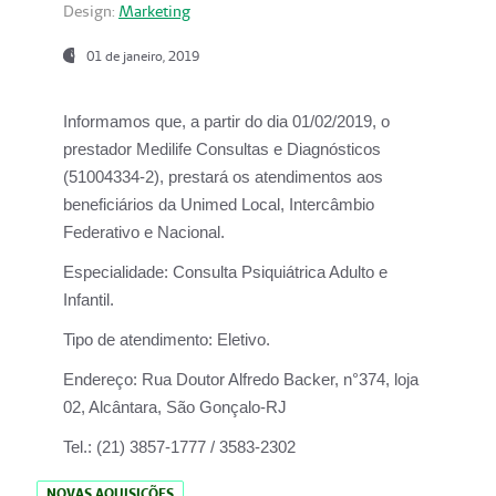
Design:
Marketing
01 de janeiro, 2019
Informamos que, a partir do
dia 01/02/2019
, o
prestador
Medilife Consultas e Diagnósticos
(51004334-2), prestará os atendimentos aos
beneficiários da
Unimed Local, Intercâmbio
Federativo e Nacional.
Especialidade:
Consulta Psiquiátrica Adulto e
Infantil.
Tipo de atendimento:
Eletivo.
Endereço:
Rua Doutor Alfredo Backer, n°374, loja
02, Alcântara, São Gonçalo-RJ
Tel.:
(21) 3857-1777 / 3583-2302
NOVAS AQUISIÇÕES