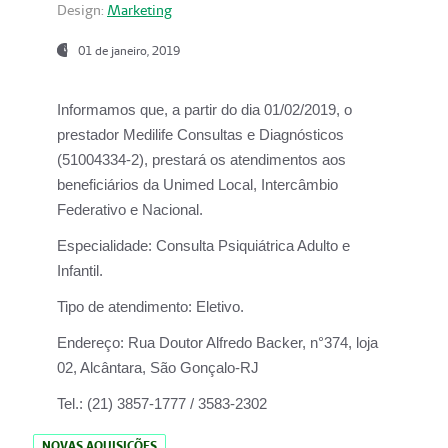
Design:
Marketing
01 de janeiro, 2019
Informamos que, a partir do
dia 01/02/2019
, o
prestador
Medilife Consultas e Diagnósticos
(51004334-2), prestará os atendimentos aos
beneficiários da
Unimed Local, Intercâmbio
Federativo e Nacional.
Especialidade:
Consulta Psiquiátrica Adulto e
Infantil.
Tipo de atendimento:
Eletivo.
Endereço:
Rua Doutor Alfredo Backer, n°374, loja
02, Alcântara, São Gonçalo-RJ
Tel.:
(21) 3857-1777 / 3583-2302
NOVAS AQUISIÇÕES