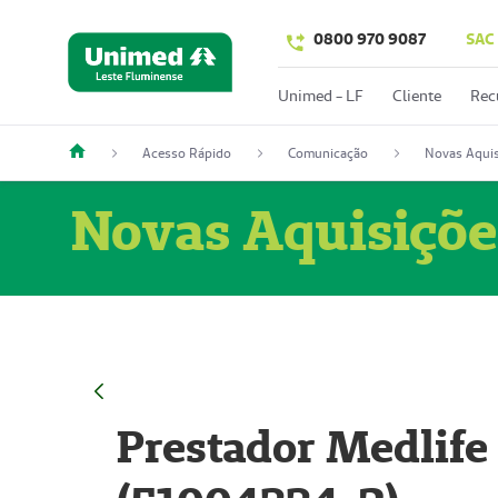
0800 970 9087
SAC
Unimed - LF
Cliente
Rec
Acesso Rápido
Comunicação
Novas Aquis
Novas Aquisiçõe
Prestador Medlife