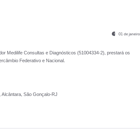
01 de janeir
ador
Medilife Consultas e Diagnósticos
(51004334-2), prestará os
ercâmbio Federativo e Nacional.
2, Alcântara, São Gonçalo-RJ