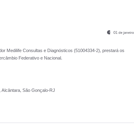
01 de janeir
ador
Medilife Consultas e Diagnósticos
(51004334-2), prestará os
ercâmbio Federativo e Nacional.
2, Alcântara, São Gonçalo-RJ