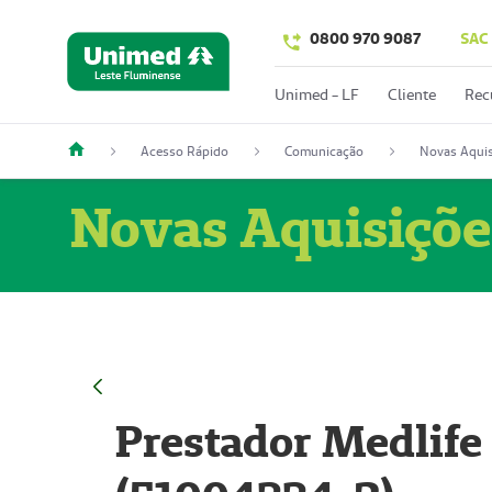
0800 970 9087
SAC
Unimed - LF
Cliente
Rec
Acesso Rápido
Comunicação
Novas Aquis
Novas Aquisiçõe
Prestador Medlife