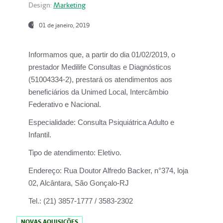
Design:
Marketing
01 de janeiro, 2019
Informamos que, a partir do
dia 01/02/2019
, o
prestador
Medilife Consultas e Diagnósticos
(51004334-2), prestará os atendimentos aos
beneficiários da
Unimed Local, Intercâmbio
Federativo e Nacional.
Especialidade:
Consulta Psiquiátrica Adulto e
Infantil.
Tipo de atendimento:
Eletivo.
Endereço:
Rua Doutor Alfredo Backer, n°374, loja
02, Alcântara, São Gonçalo-RJ
Tel.:
(21) 3857-1777 / 3583-2302
NOVAS AQUISIÇÕES