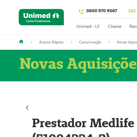
0800 970 9087
SAC
Unimed - LF
Cliente
Rec
Acesso Rápido
Comunicação
Novas Aquis
Novas Aquisiçõe
Prestador Medlife