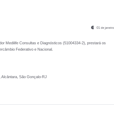
01 de janeir
ador
Medilife Consultas e Diagnósticos
(51004334-2), prestará os
ercâmbio Federativo e Nacional.
2, Alcântara, São Gonçalo-RJ