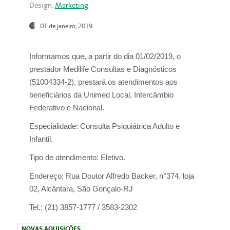
Design:
Marketing
01 de janeiro, 2019
Informamos que, a partir do
dia 01/02/2019
, o
prestador
Medilife Consultas e Diagnósticos
(51004334-2), prestará os atendimentos aos
beneficiários da
Unimed Local, Intercâmbio
Federativo e Nacional.
Especialidade:
Consulta Psiquiátrica Adulto e
Infantil.
Tipo de atendimento:
Eletivo.
Endereço:
Rua Doutor Alfredo Backer, n°374, loja
02, Alcântara, São Gonçalo-RJ
Tel.:
(21) 3857-1777 / 3583-2302
NOVAS AQUISIÇÕES