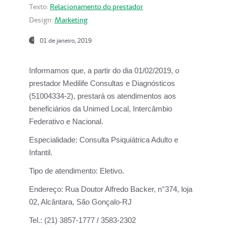
Texto:
Relacionamento do prestador
Design:
Marketing
01 de janeiro, 2019
Informamos que, a partir do
dia 01/02/2019
, o
prestador
Medilife Consultas e Diagnósticos
(51004334-2), prestará os atendimentos aos
beneficiários da
Unimed Local, Intercâmbio
Federativo e Nacional.
Especialidade:
Consulta Psiquiátrica Adulto e
Infantil.
Tipo de atendimento:
Eletivo.
Endereço:
Rua Doutor Alfredo Backer, n°374, loja
02, Alcântara, São Gonçalo-RJ
Tel.:
(21) 3857-1777 / 3583-2302