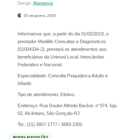
Design:
Marketing
01 de janeiro, 2019
Informamos que, a partir do
dia 01/02/2019
, o
prestador
Medilife Consultas e Diagnósticos
(51004334-2), prestará os atendimentos aos
beneficiários da
Unimed Local, Intercâmbio
Federativo e Nacional.
Especialidade:
Consulta Psiquiátrica Adulto e
Infantil.
Tipo de atendimento:
Eletivo.
Endereço:
Rua Doutor Alfredo Backer, n°374, loja
02, Alcântara, São Gonçalo-RJ
Tel.:
(21) 3857-1777 / 3583-2302
NOVAS AQUISIÇÕES