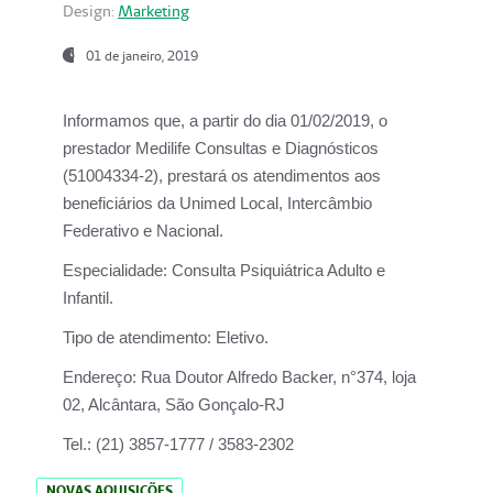
Design:
Marketing
01 de janeiro, 2019
Informamos que, a partir do
dia 01/02/2019
, o
prestador
Medilife Consultas e Diagnósticos
(51004334-2), prestará os atendimentos aos
beneficiários da
Unimed Local, Intercâmbio
Federativo e Nacional.
Especialidade:
Consulta Psiquiátrica Adulto e
Infantil.
Tipo de atendimento:
Eletivo.
Endereço:
Rua Doutor Alfredo Backer, n°374, loja
02, Alcântara, São Gonçalo-RJ
Tel.:
(21) 3857-1777 / 3583-2302
NOVAS AQUISIÇÕES