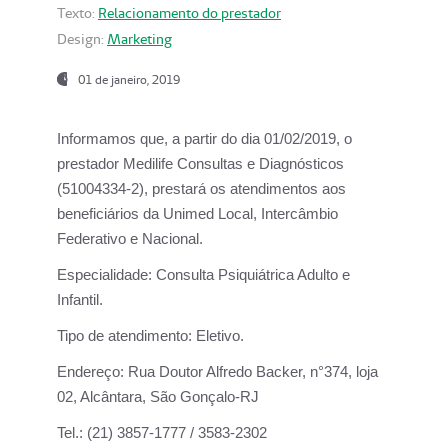
Texto:
Relacionamento do prestador
Design:
Marketing
01 de janeiro, 2019
Informamos que, a partir do
dia 01/02/2019
, o
prestador
Medilife Consultas e Diagnósticos
(51004334-2), prestará os atendimentos aos
beneficiários da
Unimed Local, Intercâmbio
Federativo e Nacional.
Especialidade:
Consulta Psiquiátrica Adulto e
Infantil.
Tipo de atendimento:
Eletivo.
Endereço:
Rua Doutor Alfredo Backer, n°374, loja
02, Alcântara, São Gonçalo-RJ
Tel.:
(21) 3857-1777 / 3583-2302