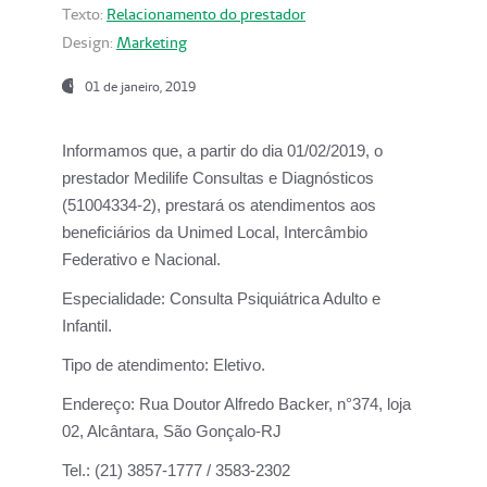
Texto:
Relacionamento do prestador
Design:
Marketing
01 de janeiro, 2019
Informamos que, a partir do
dia 01/02/2019
, o
prestador
Medilife Consultas e Diagnósticos
(51004334-2), prestará os atendimentos aos
beneficiários da
Unimed Local, Intercâmbio
Federativo e Nacional.
Especialidade:
Consulta Psiquiátrica Adulto e
Infantil.
Tipo de atendimento:
Eletivo.
Endereço:
Rua Doutor Alfredo Backer, n°374, loja
02, Alcântara, São Gonçalo-RJ
Tel.:
(21) 3857-1777 / 3583-2302