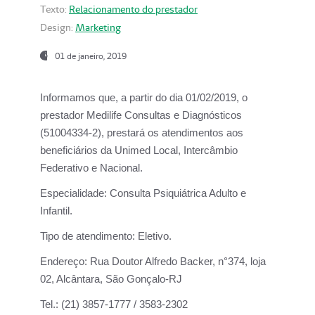
Texto:
Relacionamento do prestador
Design:
Marketing
01 de janeiro, 2019
Informamos que, a partir do
dia 01/02/2019
, o
prestador
Medilife Consultas e Diagnósticos
(51004334-2), prestará os atendimentos aos
beneficiários da
Unimed Local, Intercâmbio
Federativo e Nacional.
Especialidade:
Consulta Psiquiátrica Adulto e
Infantil.
Tipo de atendimento:
Eletivo.
Endereço:
Rua Doutor Alfredo Backer, n°374, loja
02, Alcântara, São Gonçalo-RJ
Tel.:
(21) 3857-1777 / 3583-2302