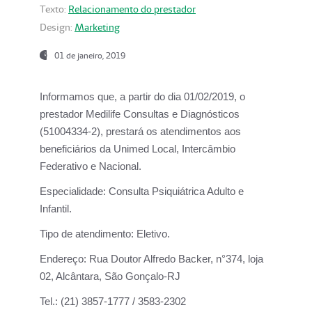
Texto:
Relacionamento do prestador
Design:
Marketing
01 de janeiro, 2019
Informamos que, a partir do
dia 01/02/2019
, o
prestador
Medilife Consultas e Diagnósticos
(51004334-2), prestará os atendimentos aos
beneficiários da
Unimed Local, Intercâmbio
Federativo e Nacional.
Especialidade:
Consulta Psiquiátrica Adulto e
Infantil.
Tipo de atendimento:
Eletivo.
Endereço:
Rua Doutor Alfredo Backer, n°374, loja
02, Alcântara, São Gonçalo-RJ
Tel.:
(21) 3857-1777 / 3583-2302