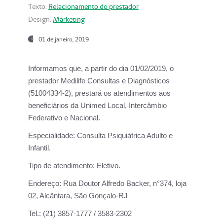
Texto:
Relacionamento do prestador
Design:
Marketing
01 de janeiro, 2019
Informamos que, a partir do
dia 01/02/2019
, o
prestador
Medilife Consultas e Diagnósticos
(51004334-2), prestará os atendimentos aos
beneficiários da
Unimed Local, Intercâmbio
Federativo e Nacional.
Especialidade:
Consulta Psiquiátrica Adulto e
Infantil.
Tipo de atendimento:
Eletivo.
Endereço:
Rua Doutor Alfredo Backer, n°374, loja
02, Alcântara, São Gonçalo-RJ
Tel.:
(21) 3857-1777 / 3583-2302