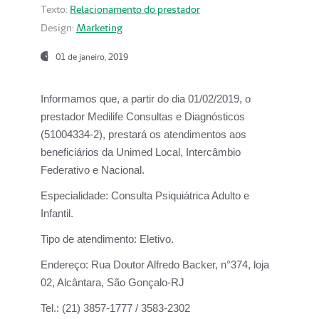
Texto:
Relacionamento do prestador
Design:
Marketing
01 de janeiro, 2019
Informamos que, a partir do
dia 01/02/2019
, o
prestador
Medilife Consultas e Diagnósticos
(51004334-2), prestará os atendimentos aos
beneficiários da
Unimed Local, Intercâmbio
Federativo e Nacional.
Especialidade:
Consulta Psiquiátrica Adulto e
Infantil.
Tipo de atendimento:
Eletivo.
Endereço:
Rua Doutor Alfredo Backer, n°374, loja
02, Alcântara, São Gonçalo-RJ
Tel.:
(21) 3857-1777 / 3583-2302