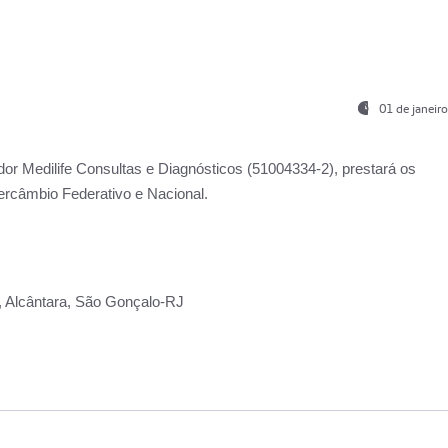
01 de janeir
ador
Medilife Consultas e Diagnósticos
(51004334-2), prestará os
ercâmbio Federativo e Nacional.
2, Alcântara, São Gonçalo-RJ