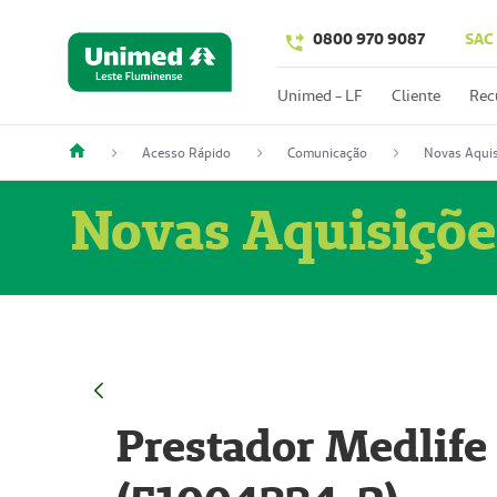
0800 970 9087
SAC
Unimed - LF
Cliente
Rec
Acesso Rápido
Comunicação
Novas Aquis
Novas Aquisiçõe
Prestador Medlife