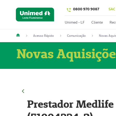
0800 970 9087
SAC
Unimed - LF
Cliente
Rec
Acesso Rápido
Comunicação
Novas Aquis
Novas Aquisiçõe
Prestador Medlife