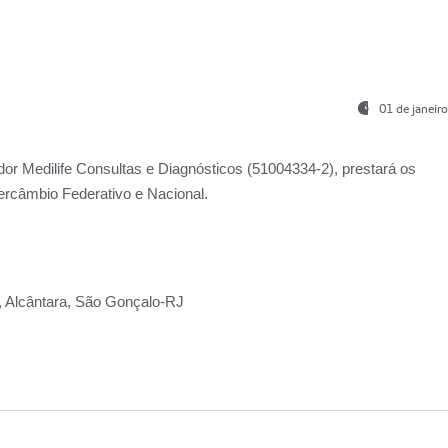
01 de janeir
ador
Medilife Consultas e Diagnósticos
(51004334-2), prestará os
ercâmbio Federativo e Nacional.
2, Alcântara, São Gonçalo-RJ