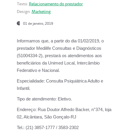
Texto:
Relacionamento do prestador
Design:
Marketing
01 de janeiro, 2019
Informamos que, a partir do
dia 01/02/2019
, o
prestador
Medilife Consultas e Diagnósticos
(51004334-2), prestará os atendimentos aos
beneficiários da
Unimed Local, Intercâmbio
Federativo e Nacional.
Especialidade:
Consulta Psiquiátrica Adulto e
Infantil.
Tipo de atendimento:
Eletivo.
Endereço:
Rua Doutor Alfredo Backer, n°374, loja
02, Alcântara, São Gonçalo-RJ
Tel.:
(21) 3857-1777 / 3583-2302