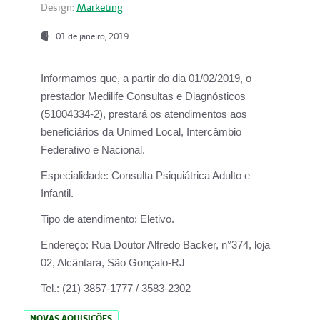
Design:
Marketing
01 de janeiro, 2019
Informamos que, a partir do
dia 01/02/2019
, o
prestador
Medilife Consultas e Diagnósticos
(51004334-2), prestará os atendimentos aos
beneficiários da
Unimed Local, Intercâmbio
Federativo e Nacional.
Especialidade:
Consulta Psiquiátrica Adulto e
Infantil.
Tipo de atendimento:
Eletivo.
Endereço:
Rua Doutor Alfredo Backer, n°374, loja
02, Alcântara, São Gonçalo-RJ
Tel.:
(21) 3857-1777 / 3583-2302
NOVAS AQUISIÇÕES