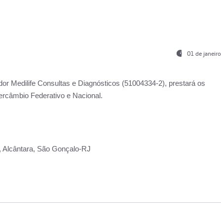
01 de janeir
ador
Medilife Consultas e Diagnósticos
(51004334-2), prestará os
ercâmbio Federativo e Nacional.
2, Alcântara, São Gonçalo-RJ