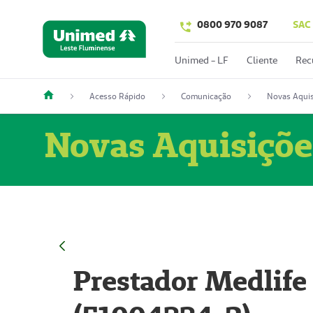
0800 970 9087
SAC
Unimed - LF
Cliente
Rec
Acesso Rápido
Comunicação
Novas Aquis
Novas Aquisiçõe
Prestador Medlife