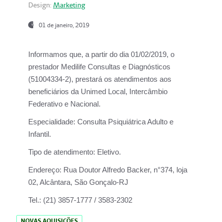
Design:
Marketing
01 de janeiro, 2019
Informamos que, a partir do
dia 01/02/2019
, o
prestador
Medilife Consultas e Diagnósticos
(51004334-2), prestará os atendimentos aos
beneficiários da
Unimed Local, Intercâmbio
Federativo e Nacional.
Especialidade:
Consulta Psiquiátrica Adulto e
Infantil.
Tipo de atendimento:
Eletivo.
Endereço:
Rua Doutor Alfredo Backer, n°374, loja
02, Alcântara, São Gonçalo-RJ
Tel.:
(21) 3857-1777 / 3583-2302
NOVAS AQUISIÇÕES