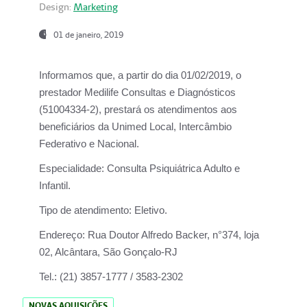
Design:
Marketing
01 de janeiro, 2019
Informamos que, a partir do
dia 01/02/2019
, o
prestador
Medilife Consultas e Diagnósticos
(51004334-2), prestará os atendimentos aos
beneficiários da
Unimed Local, Intercâmbio
Federativo e Nacional.
Especialidade:
Consulta Psiquiátrica Adulto e
Infantil.
Tipo de atendimento:
Eletivo.
Endereço:
Rua Doutor Alfredo Backer, n°374, loja
02, Alcântara, São Gonçalo-RJ
Tel.:
(21) 3857-1777 / 3583-2302
NOVAS AQUISIÇÕES